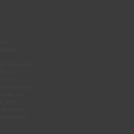
inem
unehmen.
sen Seiten nach
wir als
e fremde
rechtswidrige
utzung von
t. Eine
r konkreten
erletzungen