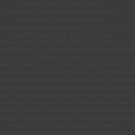
Telefonnummer: 08234 802 3910
E-Mailadresse: kontakt@meingesundheitsraum.de
Gerichtsstand: Amtsgericht Augsburg,
Umsatzsteuer-Identifikationsnummer: 102/246/11671
Inhaltlich verantwortlich: Dunja Löschnigg
hlichtung: Wir sind nicht bereit und nicht verpflichtet an e
ngsverfahren vor einer Verbraucherschlichtungsstelle teilz
Haftung für Inhalte
 sind wir gemäß § 7 Abs.1 TMG für eigene Inhalte auf die
inen Gesetzen verantwortlich. Nach §§ 8 bis 10 TMG sind 
er jedoch nicht verpflichtet, übermittelte oder gespeichert
berwachen oder nach Umständen zu forschen, die auf eine 
isen. Verpflichtungen zur Entfernung oder Sperrung der N
n nach den allgemeinen Gesetzen bleiben hiervon unberühr
aftung ist jedoch erst ab dem Zeitpunkt der Kenntnis eine
g möglich. Bei Bekanntwerden von entsprechenden Rechtsv
werden wir diese Inhalte umgehend entfernen.
Haftung für Links