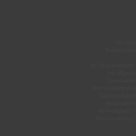
Streitsc
Streitbeilegu
Als Diensteanbieter
den allgeme
Diensteanbiet
Informationen zu ü
Tätigkeit hinwe
Informatione
diesbezügliche H
Rechtsverletzun