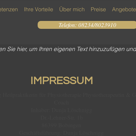
tenzen
Ihre Vorteile
Über mich
Preise
Angebote
Telefon: 08234/8023910
cken Sie hier, um Ihren eigenen Text hinzuzufügen un
IMPRESSUM
Heilpraktikerin für Physiotherapie Physiotherapeutin & G
Coach
Inhaber: Dunja Löschnigg
Dr.-Lehner-Str. 1b
86399 Bobingen
Geschäftsführung: Dunja Löschnigg