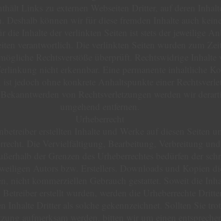
hält Links zu externen Webseiten Dritter, auf deren Inhalt
n. Deshalb können wir für diese fremden Inhalte auch kei
die Inhalte der verlinkten Seiten ist stets der jeweilige An
eiten verantwortlich. Die verlinkten Seiten wurden zum Zei
mögliche Rechtsverstöße überprüft. Rechtswidrige Inhalte
erlinkung nicht erkennbar. Eine permanente inhaltliche Kon
n ist jedoch ohne konkrete Anhaltspunkte einer Rechtsverle
 Bekanntwerden von Rechtsverletzungen werden wir derart
umgehend entfernen.
Urheberrecht
nbetreiber erstellten Inhalte und Werke auf diesen Seiten u
recht. Die Vervielfältigung, Bearbeitung, Verbreitung und 
ßerhalb der Grenzen des Urheberrechtes bedürfen der schri
eiligen Autors bzw. Erstellers. Downloads und Kopien die
en, nicht kommerziellen Gebrauch gestattet. Soweit die Inhal
 Betreiber erstellt wurden, werden die Urheberrechte Dritter
 Inhalte Dritter als solche gekennzeichnet. Sollten Sie tro
etzung aufmerksam werden, bitten wir um einen entspreche