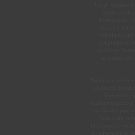
Unser Angebot ent
Einfluss habe
übernehmen. Für 
Betreiber der S
Verlinkung auf 
Zeitpunkt der V
verlinkten Seite
zumutbar. Bei
Die durch die Seite
deutschen Urheber
Verwertung au
Zustimmung des jew
nur für den privat
Seite nicht vom
Insbesondere werden
Urheberrechtsverl