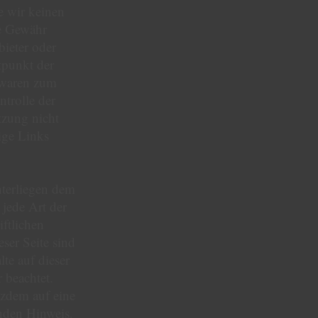
e wir keinen
ne Gewähr
bieter oder
tpunkt der
 waren zum
trolle der
tzung nicht
ige Links
nterliegen dem
jede Art der
ftlichen
ser Seite sind
te auf dieser
 beachtet.
tzdem auf eine
nden Hinweis.